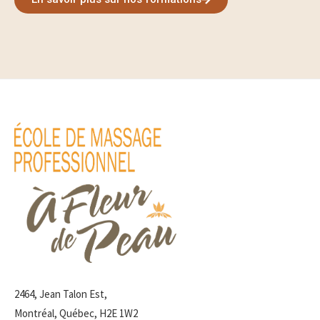
2464, Jean Talon Est,
Montréal, Québec, H2E 1W2