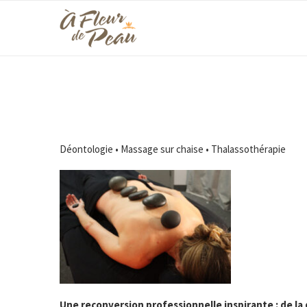
Déontologie • Massage sur chaise • Thalassothérapie
Une reconversion professionnelle inspirante : de la