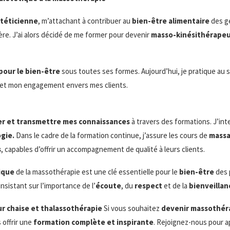
ététicienne
, m’attachant à contribuer au
bien-être alimentaire
des g
ière. J’ai alors décidé de me former pour devenir
masso-kinésithérape
pour le bien-être
sous toutes ses formes. Aujourd’hui, je pratique au s
et mon engagement envers mes clients.
er et transmettre mes connaissances
à travers des formations. J’int
gie.
Dans le cadre de la formation continue, j’assure les cours de
massa
s
, capables d’offrir un accompagnement de qualité à leurs clients.
ique
de la massothérapie est une clé essentielle pour le
bien-être
des 
nsistant sur l’importance de l’
écoute
, du
respect
et de la
bienveillan
r chaise et thalassothérapie
Si vous souhaitez
devenir massothé
 offrir une
formation complète et inspirante
. Rejoignez-nous pour a